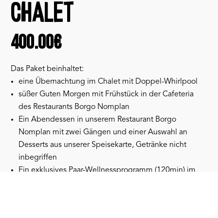
CHALET
400.00
€
Das Paket beinhaltet:
eine Übernachtung im Chalet mit Doppel-Whirlpool
süßer Guten Morgen mit Frühstück in der Cafeteria
des Restaurants Borgo Nomplan
Ein Abendessen in unserem Restaurant Borgo
Nomplan mit zwei Gängen und einer Auswahl an
Desserts aus unserer Speisekarte, Getränke nicht
inbegriffen
Ein exklusives Paar-Wellnessprogramm (120min) im
Calluna Spa
Im Zimmer befindet sich eine Flasche prickelnden
Wein sowie ein Korb mit saisonalem Obst